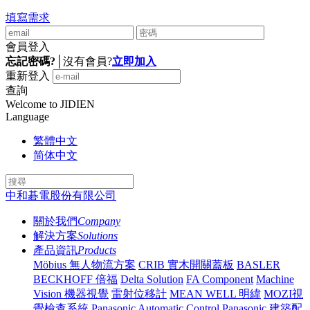
填寫需求
會員登入
忘記密碼?
│
沒有會員?
立即加入
重新登入
查詢
Welcome to JIDIEN
Language
繁體中文
简体中文
中和碁電股份有限公司
關於我們
Company
解決方案
Solutions
產品資訊
Products
Möbius 無人物流方案
CRIB 實木開關蓋板
BASLER
BECKHOFF 倍福
Delta Solution
FA Component
Machine
Vision 機器視覺
雷射位移計
MEAN WELL 明緯
MOZI視
覺檢查系統
Panasonic Automatic Control
Panasonic 建築配