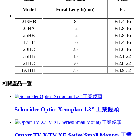
Model
Focal Length(mm)
F #
219HB
8
F/1.4-16
25HA
12
F/1.8-16
25HB
12
F/1.8-16
17HF
16
F/1.4-16
20HC
25
F/1.6-16
35HB
35
F/2.1-22
21HC
50
F/2.8-22
1A1HB
75
F/3.9-32
相關產品一覽
Schneider Optics Xenoplan 1.3” 工業鏡頭
Optart TV-X/TV-XE Series(Small Mount) 工業