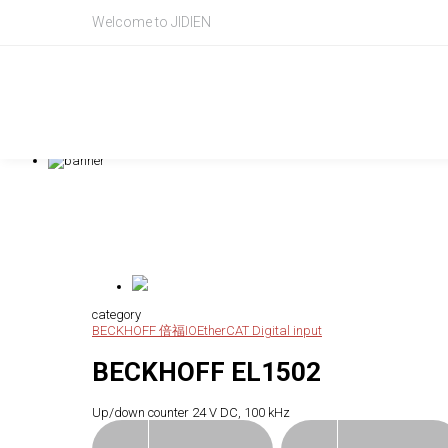
BECKHOFF,EL1502
Welcome to JIDIEN
Product Intr
產品資訊
category
BECKHOFF 倍福
IO
EtherCAT Digital input
BECKHOFF EL1502
Up/down counter 24 V DC, 100 kHz