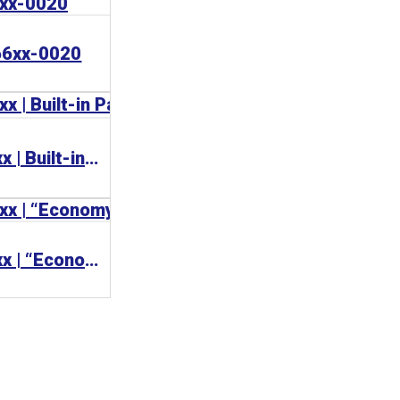
6xx-0020
BECKHOFF CP65xx | Built-in Panel PC 工業電腦
BECKHOFF CP62xx | “Economy” built-in Panel PC