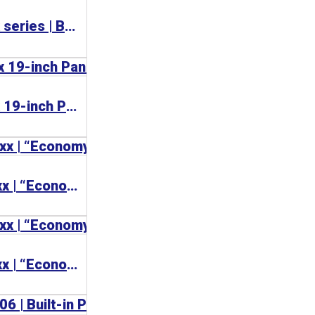
BECKHOFF C36xx series | Built-in Panel PC 工業電腦
BECKHOFF C33xx 19-inch Panel PC
BECKHOFF CP77xx | “Economy” Panel PC
BECKHOFF CP72xx | “Economy” Panel PC with mounting arm