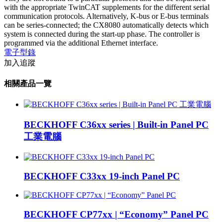
with the appropriate TwinCAT supplements for the different serial
communication protocols. Alternatively, K-bus or E-bus terminals
can be series-connected; the CX8080 automatically detects which
system is connected during the start-up phase. The controller is
programmed via the additional Ethernet interface.
電子型錄
加入追蹤
相關產品一覽
BECKHOFF C36xx series | Built-in Panel PC
工業電腦
BECKHOFF C33xx 19-inch Panel PC
BECKHOFF CP77xx | “Economy” Panel PC