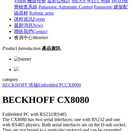
Vision 機器視覺
雷射位移計
MEAN WELL 明緯
MOZI視
覺檢查系統
Panasonic Automatic Control
Panasonic 建築配
線器材
Robotic arms
課程資訊
Events
最新消息
News
聯絡我們
Contact
會員中心
Member
Product Introduction
產品資訊
category
BECKHOFF 倍福
Embedded PC
CX8000
BECKHOFF CX8080
Embedded PC with RS232/RS485
The CX8080 has two serial interfaces: one with RS232 and one
with RS485 physics. Both serial interfaces are on the D-sub socket.
They are not bound to a particular protocol and can be expanded