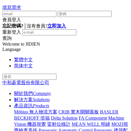
填寫需求
會員登入
忘記密碼?
│
沒有會員?
立即加入
重新登入
查詢
Welcome to JIDIEN
Language
繁體中文
简体中文
中和碁電股份有限公司
關於我們
Company
解決方案
Solutions
產品資訊
Products
Möbius 無人物流方案
CRIB 實木開關蓋板
BASLER
BECKHOFF 倍福
Delta Solution
FA Component
Machine
Vision 機器視覺
雷射位移計
MEAN WELL 明緯
MOZI視
覺檢查系統
Panasonic Automatic Control
Panasonic 建築配