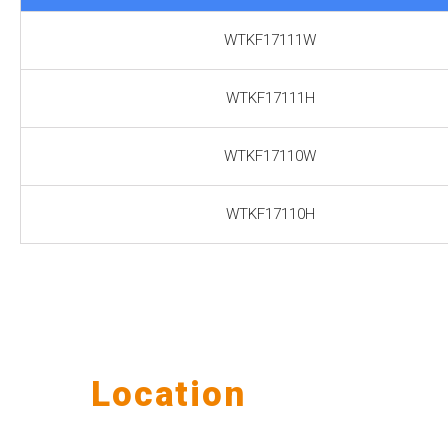
WTKF17111W
WTKF17111H
WTKF17110W
WTKF17110H
Our
Location
公司據點