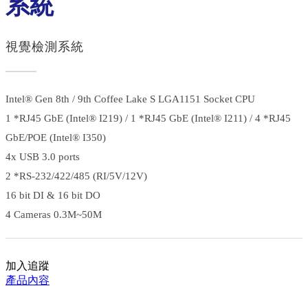
系統
視覺檢測系統
Intel® Gen 8th / 9th Coffee Lake S LGA1151 Socket CPU
1 *RJ45 GbE (Intel® I219) / 1 *RJ45 GbE (Intel® I211) / 4 *RJ45
GbE/POE (Intel® I350)
4x USB 3.0 ports
2 *RS-232/422/485 (RI/5V/12V)
16 bit DI & 16 bit DO
4 Cameras 0.3M~50M
加入追蹤
產品內容