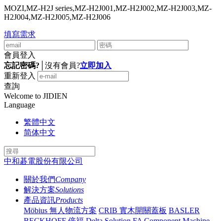
MOZI,MZ-H2J series,MZ-H2J001,MZ-H2J002,MZ-H2J003,MZ-
H2J004,MZ-H2J005,MZ-H2J006
填寫需求
會員登入
忘記密碼?
│
沒有會員?
立即加入
重新登入
查詢
Welcome to JIDIEN
Language
繁體中文
简体中文
中和碁電股份有限公司
關於我們
Company
解決方案
Solutions
產品資訊
Products
Möbius 無人物流方案
CRIB 實木開關蓋板
BASLER
BECKHOFF 倍福
Delta Solution
FA Component
Machine