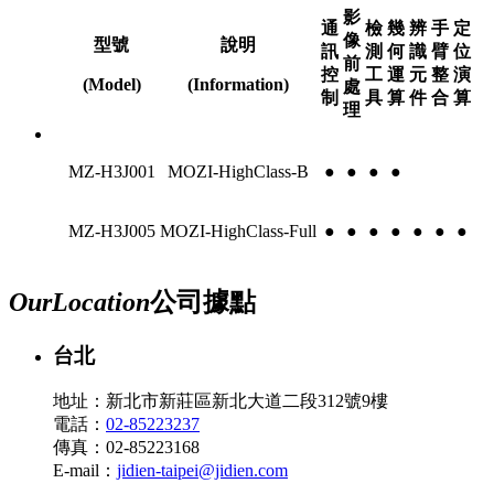
影
通
檢
幾
辨
手
定
像
型號
說明
訊
測
何
識
臂
位
前
控
工
運
元
整
演
(Model)
(Information)
處
制
具
算
件
合
算
理
MZ-H3J001
MOZI-HighClass-B
●
●
●
●
MZ-H3J005
MOZI-HighClass-Full
●
●
●
●
●
●
●
Our
Location
公司據點
台北
地址：新北市新莊區新北大道二段312號9樓
電話：
02-85223237
傳真：02-85223168
E-mail：
jidien-taipei@jidien.com