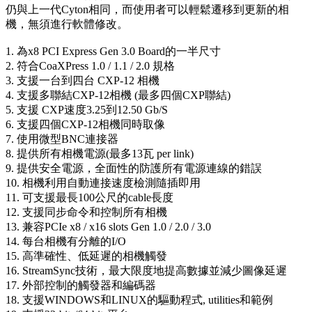
仍與上一代Cyton相同，而使用者可以輕鬆遷移到更新的相
機，無須進行軟體修改。
1. 為x8 PCI Express Gen 3.0 Board的一半尺寸
2. 符合CoaXPress 1.0 / 1.1 / 2.0 規格
3. 支援一台到四台 CXP-12 相機
4. 支援多聯結CXP-12相機 (最多四個CXP聯結)
5. 支援 CXP速度3.25到12.50 Gb/S
6. 支援四個CXP-12相機同時取像
7. 使用微型BNC連接器
8. 提供所有相機電源(最多13瓦 per link)
9. 提供安全電源，全面性的防護所有電源連線的錯誤
10. 相機利用自動連接速度檢測隨插即用
11. 可支援最長100公尺的cable長度
12. 支援同步命令和控制所有相機
13. 兼容PCIe x8 / x16 slots Gen 1.0 / 2.0 / 3.0
14. 每台相機有分離的I/O
15. 高準確性、低延遲的相機觸發
16. StreamSync技術，最大限度地提高數據並減少圖像延遲
17. 外部控制的觸發器和編碼器
18. 支援WINDOWS和LINUX的驅動程式, utilities和範例