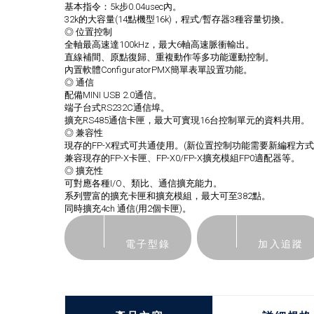
基本指令：5k步0.04usec內。
32k的大容量(14點機型16k)，程式/暫存器3種容量切換。
◎ 位置控制
全軸最高速達100kHz，最大6軸高速脈衝輸出。
直線補間、原點復歸、重複動作等多功能運動控制。
內置軟體ConfiguratorPMX簡單表單設置功能。
◎ 通信
配備MINI USB 2.0通信。
端子台式RS232C通信埠。
擴充RS485通信卡匣，最大可實現16台控制單元的資料共用。
◎ 兼容性
現存的FP-X程式可共通使用。(新位置控制功能需要新編程方式
兼容現存的FP-X卡匣、FP-X0/FP-X擴充模組FP0適配器等。
◎ 擴充性
可對應各種I/O、類比、通信擴充能力。
系列豐富的擴充卡匣和擴充模組，最大可至382點。
同時擴充4ch 通信(用2個卡匣)。
電子型錄
加入追蹤