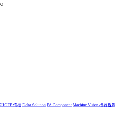
LQ
KHOFF 倍福
Delta Solution
FA Component
Machine Vision 機器視