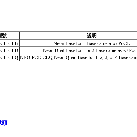
型號
說明
PCE-CLB
Neon Base for 1 Base camera w/ PoCL
PCE-CLD
Neon Dual Base for 1 or 2 Base cameras w/ Po
PCE-CLQ
NEO-PCE-CLQ Neon Quad Base for 1, 2, 3, or 4 Base ca
業鏡頭