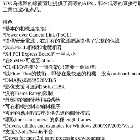
SDK為複雜的緩衝管理提供了高等的AIPs，和在低等的直接存取達到
工業CL影像產品。
特色
*基本的相機連接接口
*Power over Camera Link (PoCL)
*提供安全電源，在所有的電源錯誤提供了完整的保護
*與非PoCL相機和電纜相容
*X4 PCI Express Board的一半大小
*在85MHz可達至24 bits
*CL和I/O連接於一個托架(只需要一個插槽)
*以Flow Thru的技術，即使在最快速的相機，沒有on-board me
*DMA數據高達528MB/S
*影像支援可達到256Kx128K
*沒有Frame Rate的限制
*外部控的觸發器和編碼器
*可在相機控制器編制程序
*複雜的應用程式裡提供先進的觸發模式
*獲取line scan cameras的多種length frames
*Drivers, utilities and examples for Windows 2000/XP/2003/Vista
*支援32-bits/64-bits平台
*Drives for most 3rd party processing environments