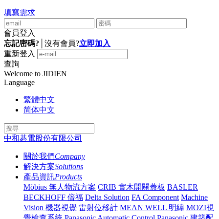
填寫需求
會員登入
忘記密碼?
│
沒有會員?
立即加入
重新登入
查詢
Welcome to JIDIEN
Language
繁體中文
简体中文
中和碁電股份有限公司
關於我們
Company
解決方案
Solutions
產品資訊
Products
Möbius 無人物流方案
CRIB 實木開關蓋板
BASLER
BECKHOFF 倍福
Delta Solution
FA Component
Machine
Vision 機器視覺
雷射位移計
MEAN WELL 明緯
MOZI視
覺檢查系統
Panasonic Automatic Control
Panasonic 建築配