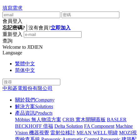
填寫需求
會員登入
忘記密碼?
│
沒有會員?
立即加入
重新登入
查詢
Welcome to JIDIEN
Language
繁體中文
简体中文
中和碁電股份有限公司
關於我們
Company
解決方案
Solutions
產品資訊
Products
Möbius 無人物流方案
CRIB 實木開關蓋板
BASLER
BECKHOFF 倍福
Delta Solution
FA Component
Machine
Vision 機器視覺
雷射位移計
MEAN WELL 明緯
MOZI視
覺檢查系統
Panasonic Automatic Control
Panasonic 建築配