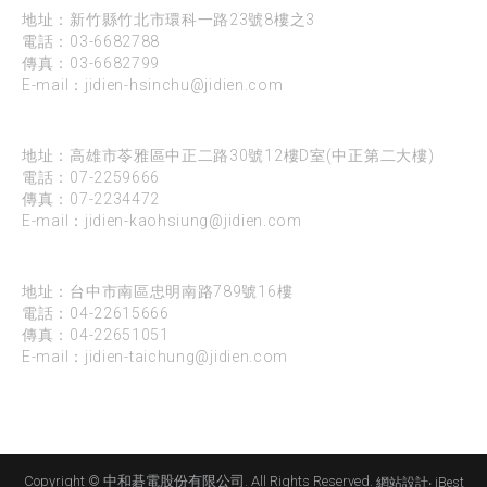
地址：新竹縣竹北市環科一路23號8樓之3
電話：
03-6682788
傳真：03-6682799
E-mail：
jidien-hsinchu@jidien.com
高雄
地址：高雄市苓雅區中正二路30號12樓D室(中正第二大樓)
電話：
07-2259666
傳真：07-2234472
E-mail：
jidien-kaohsiung@jidien.com
台中
地址：台中市南區忠明南路789號16樓
電話：
04-22615666
傳真：04-22651051
E-mail：
jidien-taichung@jidien.com
Copyright © 中和碁電股份有限公司. All Rights Reserved.
網站設計
‧
iBest