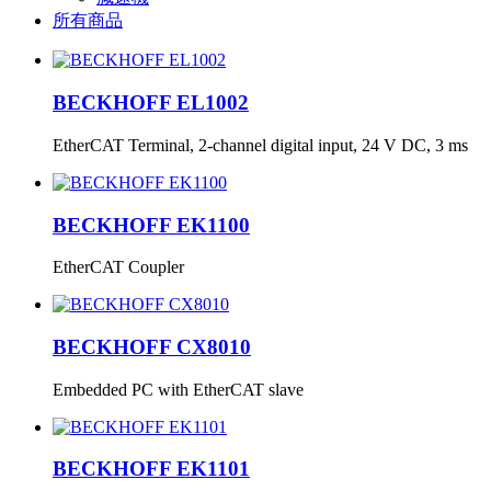
所有商品
BECKHOFF EL1002
EtherCAT Terminal, 2-channel digital input, 24 V DC, 3 ms
BECKHOFF EK1100
EtherCAT Coupler
BECKHOFF CX8010
Embedded PC with EtherCAT slave
BECKHOFF EK1101