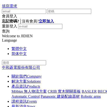
填寫需求
會員登入
忘記密碼?
│
沒有會員?
立即加入
重新登入
查詢
Welcome to JIDIEN
Language
繁體中文
简体中文
中和碁電股份有限公司
關於我們
Company
解決方案
Solutions
產品資訊
Products
Möbius 無人物流方案
CRIB 實木開關蓋板
BASLER
BEC
Automatic Control
Panasonic 建築配線器材
Robotic arms
課程資訊
Events
最新消息
News