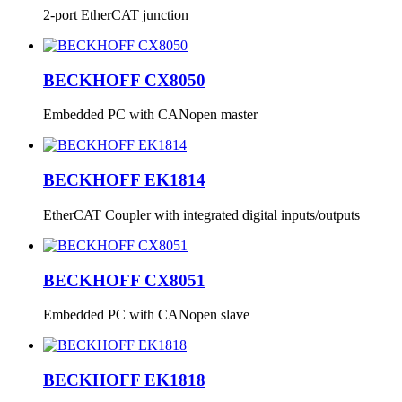
2-port EtherCAT junction
BECKHOFF CX8050
Embedded PC with CANopen master
BECKHOFF EK1814
EtherCAT Coupler with integrated digital inputs/outputs
BECKHOFF CX8051
Embedded PC with CANopen slave
BECKHOFF EK1818