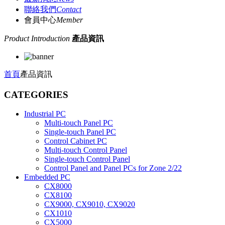
聯絡我們
Contact
會員中心
Member
Product Introduction
產品資訊
首頁
產品資訊
CATEGORIES
Industrial PC
Multi-touch Panel PC
Single-touch Panel PC
Control Cabinet PC
Multi-touch Control Panel
Single-touch Control Panel
Control Panel and Panel PCs for Zone 2/22
Embedded PC
CX8000
CX8100
CX9000, CX9010, CX9020
CX1010
CX5000