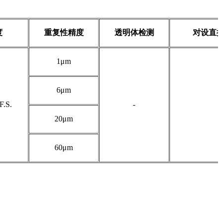
度
重复性精度
透明体检测
对设直
1μm
6μm
F.S.
-
20μm
60μm