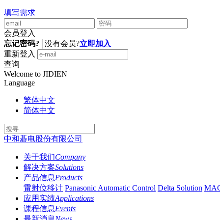
填写需求
会员登入
忘记密码?
│
没有会员?
立即加入
重新登入
查询
Welcome to JIDIEN
Language
繁体中文
简体中文
中和碁电股份有限公司
关于我们
Company
解决方案
Solutions
产品信息
Products
雷射位移计
Panasonic Automatic Control
Delta Solution
MA
应用实绩
Applications
课程信息
Events
最新消息
News