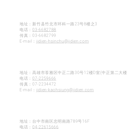
新竹
地址：新竹县竹北市环科一路23号8楼之3
电话：
03-6682788
传真：03-6682799
E-mail：
jidien-hsinchu@jidien.com
高雄
地址：高雄市苓雅区中正二路30号12楼D室(中正第二大楼)
电话：
07-2259666
传真：07-2234472
E-mail：
jidien-kaohsiung@jidien.com
台中
地址：台中市南区忠明南路789号16F
电话：
04-22615666