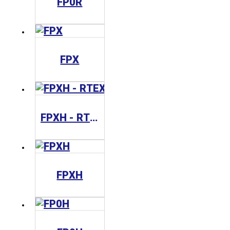
FP0R
FPX
FPXH - RTEX
FPXH