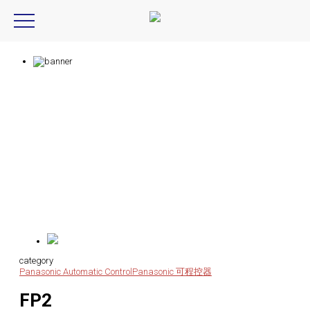
Product Introduction
产品信息
category
Panasonic Automatic Control
Panasonic 可程控器
FP2