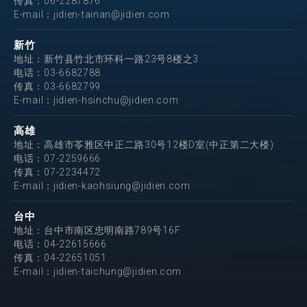
传真：06-2287876
E-mail：
jidien-tainan@jidien.com
新竹
地址：新竹县竹北市环科一路23号8楼之3
电话：
03-6682788
传真：03-6682799
E-mail：
jidien-hsinchu@jidien.com
高雄
地址：高雄市苓雅区中正二路30号12楼D室(中正第二大楼)
电话：
07-2259666
传真：07-2234472
E-mail：
jidien-kaohsiung@jidien.com
台中
地址：台中市南区忠明南路789号16F
电话：
04-22615666
传真：04-22651051
E-mail：
jidien-taichung@jidien.com