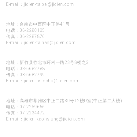
E-mail：
jidien-taipei@jidien.com
台南
地址：台南市中西区中正路41号
电话：
06-2280105
传真：06-2287876
E-mail：
jidien-tainan@jidien.com
新竹
地址：新竹县竹北市环科一路23号8楼之3
电话：
03-6682788
传真：03-6682799
E-mail：
jidien-hsinchu@jidien.com
高雄
地址：高雄市苓雅区中正二路30号12楼D室(中正第二大楼)
电话：
07-2259666
传真：07-2234472
E-mail：
jidien-kaohsiung@jidien.com
台中