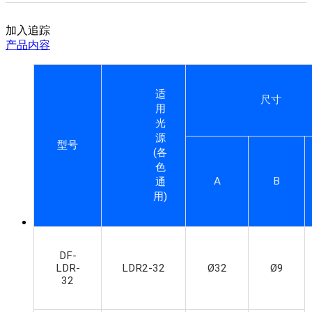
加入追踪
产品内容
适
尺寸
用
光
源
型号
(
各
色
A
B
通
用
)
DF-
LDR-
LDR2-32
Ø32
Ø9
32