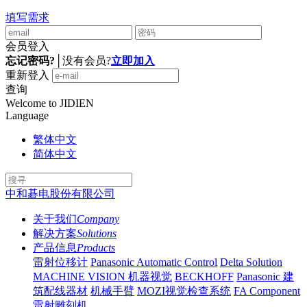
填写需求
会员登入
忘记密码?
│
没有会员?
立即加入
重新登入
查询
Welcome to JIDIEN
Language
繁体中文
简体中文
中和碁电股份有限公司
关于我们
Company
解决方案
Solutions
产品信息
Products
雷射位移计
Panasonic Automatic Control
Delta Solution
MACHINE VISION 机器视觉
BECKHOFF
Panasonic 建
筑配线器材
机械手臂
MOZI视觉检查系统
FA Component
雷射雕刻机