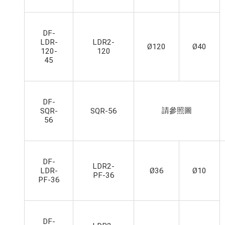
DF-
LDR-
LDR2-
Ø120
Ø40
120-
120
45
DF-
請參照圖
SQR-
SQR-56
56
DF-
LDR2-
LDR-
Ø36
Ø10
PF-36
PF-36
DF-