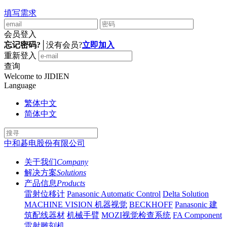
填写需求
会员登入
忘记密码?
│
没有会员?
立即加入
重新登入
查询
Welcome to JIDIEN
Language
繁体中文
简体中文
中和碁电股份有限公司
关于我们
Company
解决方案
Solutions
产品信息
Products
雷射位移计
Panasonic Automatic Control
Delta Solution
MACHINE VISION 机器视觉
BECKHOFF
Panasonic 建
筑配线器材
机械手臂
MOZI视觉检查系统
FA Component
雷射雕刻机