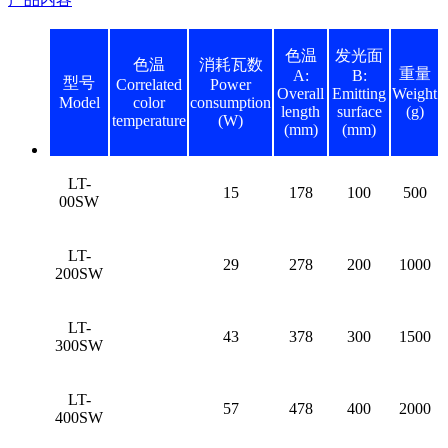
色温
发光面
色温
消耗瓦数
重量
A:
B:
型号
Correlated
Power
Overall
Emitting
Weight
Model
color
consumption
length
surface
(g)
temperature
(W)
(mm)
(mm)
LT-
15
178
100
500
00SW
LT-
29
278
200
1000
200SW
LT-
43
378
300
1500
300SW
LT-
57
478
400
2000
400SW