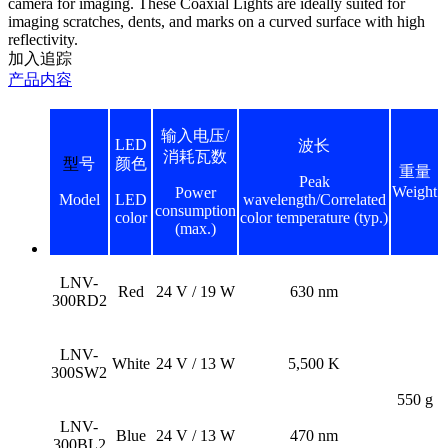
camera for imaging. These Coaxial Lights are ideally suited for
imaging scratches, dents, and marks on a curved surface with high
reflectivity.
加入追踪
产品内容
输入电压/
LED
波长
消耗瓦数
型
号
颜色
重量
Peak
Weight
Power
Model
LED
wavelength/Correlated
consumption
color
color temperature (typ.)
(max.)
LNV-
Red
24 V / 19 W
630 nm
300RD2
LNV-
White
24 V / 13 W
5,500 K
300SW2
550 g
LNV-
Blue
24 V / 13 W
470 nm
300BL2