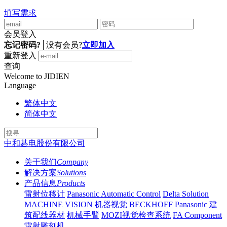
填写需求
会员登入
忘记密码?
│
没有会员?
立即加入
重新登入
查询
Welcome to JIDIEN
Language
繁体中文
简体中文
中和碁电股份有限公司
关于我们
Company
解决方案
Solutions
产品信息
Products
雷射位移计
Panasonic Automatic Control
Delta Solution
MACHINE VISION 机器视觉
BECKHOFF
Panasonic 建
筑配线器材
机械手臂
MOZI视觉检查系统
FA Component
雷射雕刻机