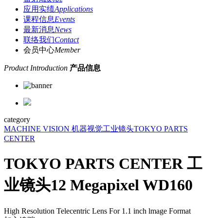
应用实绩
Applications
课程信息
Events
最新消息
News
联络我们
Contact
会员中心
Member
Product Introduction
产品信息
category
MACHINE VISION 机器视觉
工业镜头
TOKYO PARTS
CENTER
TOKYO PARTS CENTER 工
业镜头12 Megapixel WD160
High Resolution Telecentric Lens For 1.1 inch lmage Format