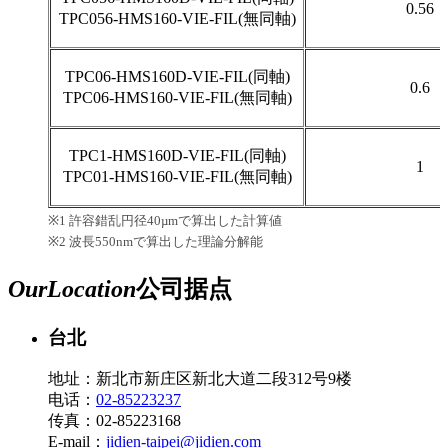
0.56
TPC056-HMS160-VIE-FIL(無同軸)
TPC06-HMS160D-VIE-FIL(同軸)
0.6
TPC06-HMS160-VIE-FIL(無同軸)
TPC1-HMS160D-VIE-FIL(同軸)
1
TPC01-HMS160-VIE-FIL(無同軸)
※
1
許容錯乱円径
40µm
で算出した計算値
※
2
波長
550nm
で算出した理論分解能
Our
Location
公司据点
台北
地址：新北市新庄区新北大道二段312号9楼
电话：
02-85223237
传真：02-85223168
E-mail：
jidien-taipei@jidien.com