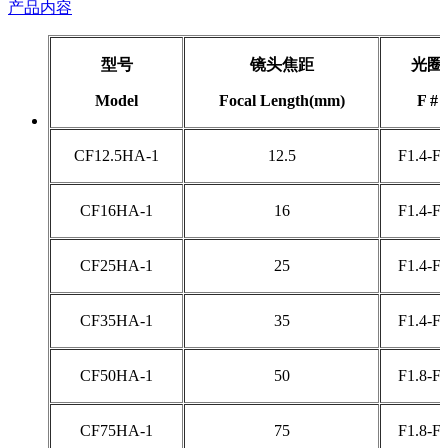
产品内容
型号
镜头焦距
光圈
Model
Focal Length(mm)
F #
CF12.5HA-1
12.5
F1.4-F
CF16HA-1
16
F1.4-F
CF25HA-1
25
F1.4-F
CF35HA-1
35
F1.4-F
CF50HA-1
50
F1.8-F
CF75HA-1
75
F1.8-F