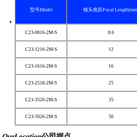
型号Model
镜头焦距Focal Length(mm
C23-0816-2M-S
8.6
C23-1216-2M-S
12
C23-1616-2M-S
16
C23-2518-2M-S
25
C23-3520-2M-S
35
C23-5026-2M-S
50
Our
Location
公司据点