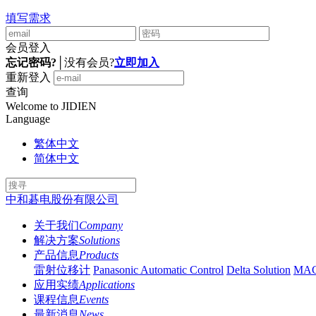
填写需求
会员登入
忘记密码?
│
没有会员?
立即加入
重新登入
查询
Welcome to JIDIEN
Language
繁体中文
简体中文
中和碁电股份有限公司
关于我们
Company
解决方案
Solutions
产品信息
Products
雷射位移计
Panasonic Automatic Control
Delta Solution
MA
应用实绩
Applications
课程信息
Events
最新消息
News