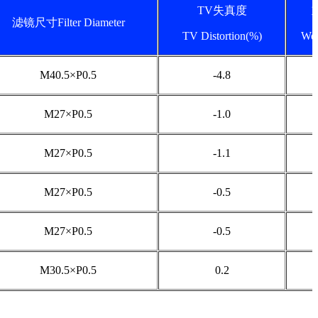
TV失真度
滤镜尺寸Filter Diameter
TV Distortion(%)
Wei
M40.5×P0.5
-4.8
M27×P0.5
-1.0
M27×P0.5
-1.1
M27×P0.5
-0.5
M27×P0.5
-0.5
M30.5×P0.5
0.2