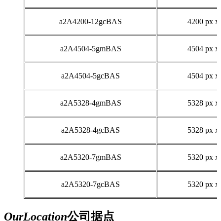
a2A4200-12gcBAS
4200 px x
a2A4504-5gmBAS
4504 px x
a2A4504-5gcBAS
4504 px x
a2A5328-4gmBAS
5328 px x
a2A5328-4gcBAS
5328 px x
a2A5320-7gmBAS
5320 px x
a2A5320-7gcBAS
5320 px x
Our
Location
公司据点