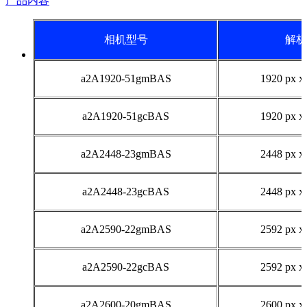
产品内容
相机型号
解析
a2A1920-51gmBAS
1920 px x
a2A1920-51gcBAS
1920 px x
a2A2448-23gmBAS
2448 px x
a2A2448-23gcBAS
2448 px x
a2A2590-22gmBAS
2592 px x
a2A2590-22gcBAS
2592 px x
a2A2600-20gmBAS
2600 px x