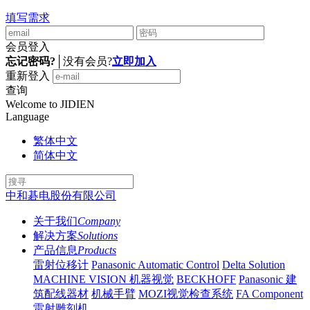
填写需求
会员登入
忘记密码?
│
没有会员?
立即加入
重新登入
查询
Welcome to JIDIEN
Language
繁体中文
简体中文
中和碁电股份有限公司
关于我们
Company
解决方案
Solutions
产品信息
Products
雷射位移计
Panasonic Automatic Control
Delta Solution
MACHINE VISION 机器视觉
BECKHOFF
Panasonic 建
筑配线器材
机械手臂
MOZI视觉检查系统
FA Component
雷射雕刻机