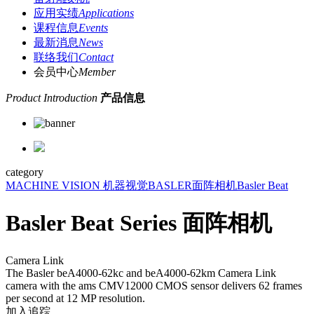
应用实绩
Applications
课程信息
Events
最新消息
News
联络我们
Contact
会员中心
Member
Product Introduction
产品信息
category
MACHINE VISION 机器视觉
BASLER
面阵相机
Basler Beat
Basler Beat Series 面阵相机
Camera Link
The Basler beA4000-62kc and beA4000-62km Camera Link
camera with the ams CMV12000 CMOS sensor delivers 62 frames
per second at 12 MP resolution.
加入追踪