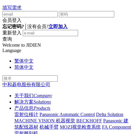
填写需求
会员登入
忘记密码?
│
没有会员?
立即加入
重新登入
查询
Welcome to JIDIEN
Language
繁体中文
简体中文
中和碁电股份有限公司
关于我们
Company
解决方案
Solutions
产品信息
Products
雷射位移计
Panasonic Automatic Control
Delta Solution
MACHINE VISION 机器视觉
BECKHOFF
Panasonic 建
筑配线器材
机械手臂
MOZI视觉检查系统
FA Component
雷射雕刻机