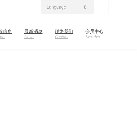
Language
程信息
最新消息
联络我们
会员中心
nts
News
Contact
Member