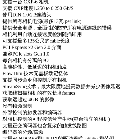
支援一台 CXP-6 相机
支援 CXP速度1.250 to 6.250 Gb/S
使用DIN 1.0/2.3连结头
提供所有相机电源(最多13瓦 per link)
提供安全电源，全面性的防护所有电源连线的错误
相机利用自动连接速度检测随插即用
可支援最多135公尺的cable长度
PCI Express x2 Gen 2.0 介面
兼容PCIe slots Gen 1.0
每台相机有分离的I/O
高准确性、低延迟的相机触发
FlowThru 技术无需板载记忆体
支援同步命令和控制所有相机
StreamSync技术，最大限度地提高数据并减少图像延迟
获取线扫描相机的有效长度frames
获取远超过 4GB 的影像
没有帧频限制
外部控制的触发器和编码器
对相机控制的可程控信号产生器(每台独立的相机)
支援正交编码器包含复杂的触发线路图
编码器的分频/倍频
支援WINDOWS和LINUX的驱动程式, utilities和范例