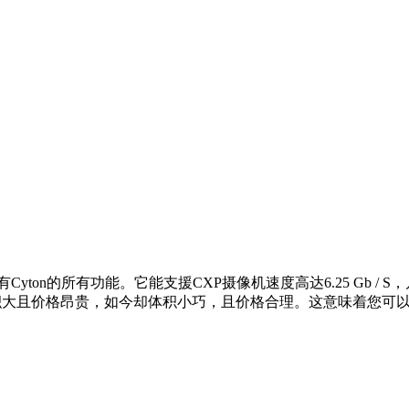
积虽小，但具有Cyton的所有功能。它能支援CXP摄像机速度高达6.25 Gb
耗电，体积大且价格昂贵，如今却体积小巧，且价格合理。这意味着您可以以3