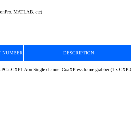
ro, MATLAB, etc)
T NUMBER
DESCRIPTION
-PC2-CXP1
Aon Single channel CoaXPress frame grabber (1 x CXP-