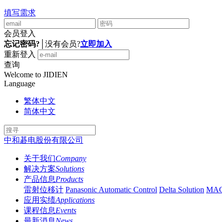
填写需求
会员登入
忘记密码?
│
没有会员?
立即加入
重新登入
查询
Welcome to JIDIEN
Language
繁体中文
简体中文
中和碁电股份有限公司
关于我们
Company
解决方案
Solutions
产品信息
Products
雷射位移计
Panasonic Automatic Control
Delta Solution
MA
应用实绩
Applications
课程信息
Events
最新消息
News