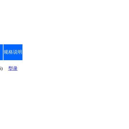
规格说明
6)
型录