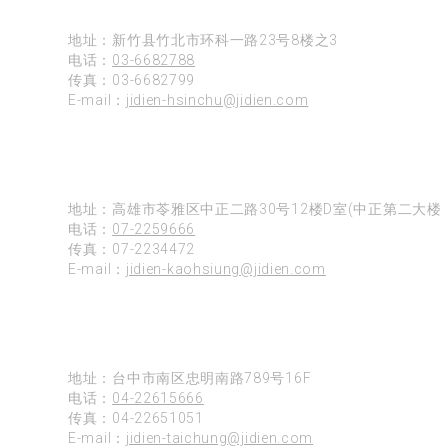
新竹
地址：新竹县竹北市环科一路23号8楼之3
电话：
03-6682788
传真：03-6682799
E-mail：
jidien-hsinchu@jidien.com
高雄
地址：高雄市苓雅区中正二路30号12楼D室(中正第二大楼)
电话：
07-2259666
传真：07-2234472
E-mail：
jidien-kaohsiung@jidien.com
台中
地址：台中市南区忠明南路789号16F
电话：
04-22615666
传真：04-22651051
E-mail：
jidien-taichung@jidien.com