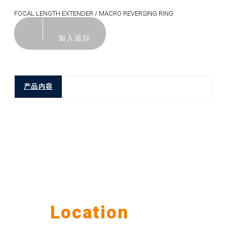
FOCAL LENGTH EXTENDER / MACRO REVERSING RING
加入追踪
产品内容
Our
Location