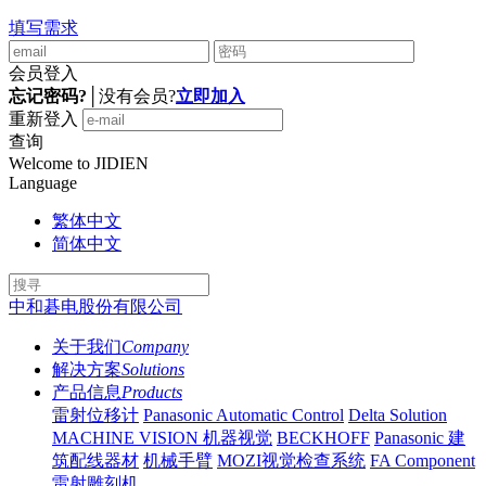
填写需求
会员登入
忘记密码?
│
没有会员?
立即加入
重新登入
查询
Welcome to JIDIEN
Language
繁体中文
简体中文
中和碁电股份有限公司
关于我们
Company
解决方案
Solutions
产品信息
Products
雷射位移计
Panasonic Automatic Control
Delta Solution
MACHINE VISION 机器视觉
BECKHOFF
Panasonic 建
筑配线器材
机械手臂
MOZI视觉检查系统
FA Component
雷射雕刻机