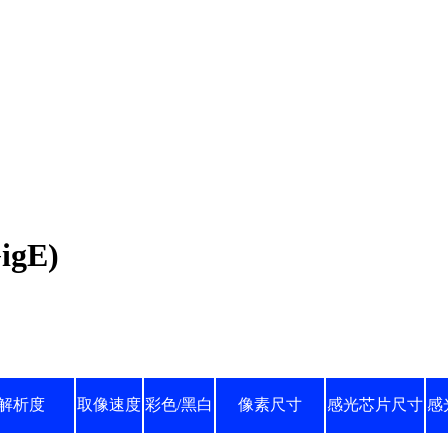
igE)
解析度
取像速度
彩色/黑白
像素尺寸
感光芯片尺寸
感