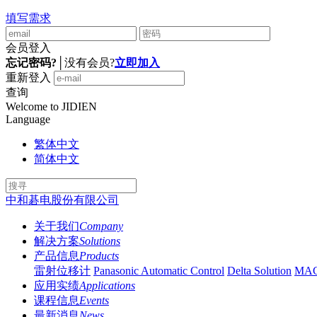
填写需求
会员登入
忘记密码?
│
没有会员?
立即加入
重新登入
查询
Welcome to JIDIEN
Language
繁体中文
简体中文
中和碁电股份有限公司
关于我们
Company
解决方案
Solutions
产品信息
Products
雷射位移计
Panasonic Automatic Control
Delta Solution
MA
应用实绩
Applications
课程信息
Events
最新消息
News