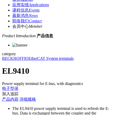
应用实绩
Applications
课程信息
Events
最新消息
News
联络我们
Contact
会员中心
Member
Product Introduction
产品信息
category
BECKHOFF
IO
EtherCAT System terminals
EL9410
Power supply terminal for E-bus, with diagnostics
电子型录
加入追踪
产品内容
详细规格
The EL9410 power supply terminal is used to refresh the E-
bus. Data is exchanged between the coupler and the