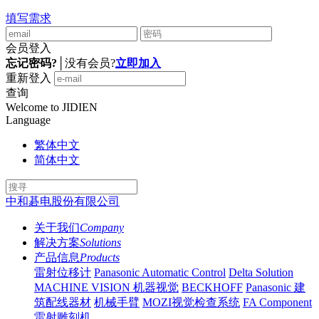
填写需求
会员登入
忘记密码?
│
没有会员?
立即加入
重新登入
查询
Welcome to JIDIEN
Language
繁体中文
简体中文
中和碁电股份有限公司
关于我们
Company
解决方案
Solutions
产品信息
Products
雷射位移计
Panasonic Automatic Control
Delta Solution
MACHINE VISION 机器视觉
BECKHOFF
Panasonic 建
筑配线器材
机械手臂
MOZI视觉检查系统
FA Component
雷射雕刻机