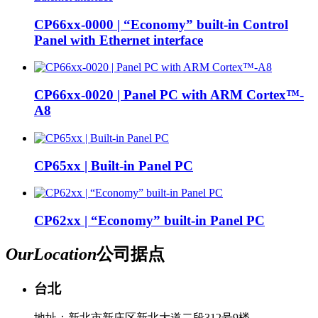
CP66xx-0000 | “Economy” built-in Control
Panel with Ethernet interface
CP66xx-0020 | Panel PC with ARM Cortex™-
A8
CP65xx | Built-in Panel PC
CP62xx | “Economy” built-in Panel PC
Our
Location
公司据点
台北
地址：新北市新庄区新北大道二段312号9楼