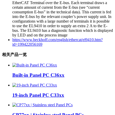
EtherCAT Terminal over the E-bus. Each terminal draws a
certain amount of current from the E-bus (see “current
consumption E-bus” in the technical data). This current is fed
into the E-bus by the relevant coupler’s power supply unit. In
configurations with a large number of terminals it is possible
to use the EL9410 in order to supply an extra 2 A to the E-
bus. The EL9410 has a diagnostic function which is displayed
by LED and on the process image
https://www.beckhoff.com/english/ethercat/el9410.htm?
id=199422056169
相关产品一览
Built-in Panel PC C36xx
19-inch Panel PC C33xx
CP77xx | Stainless steel Panel PCs