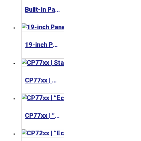
Built-in Panel PC C36xx
19-inch Panel PC C33xx
CP77xx | Stainless steel Panel PCs
CP77xx | “Economy” Panel PC