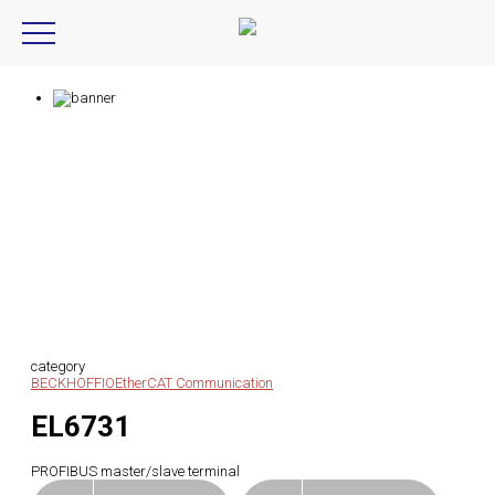
Product Introduction
产品信息
category
BECKHOFF
IO
EtherCAT Communication
EL6731
PROFIBUS master/slave terminal