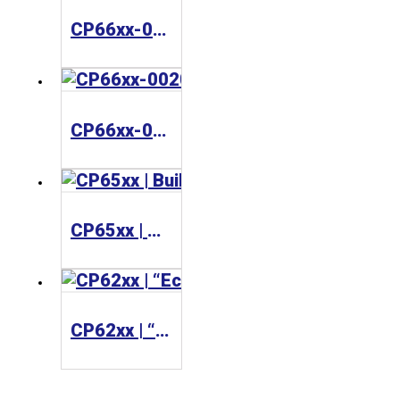
CP66xx-0000 | “Economy” built-in Control Panel with Ethernet interface
CP66xx-0020 | Panel PC with ARM Cortex™-A8
CP65xx | Built-in Panel PC
CP62xx | “Economy” built-in Panel PC