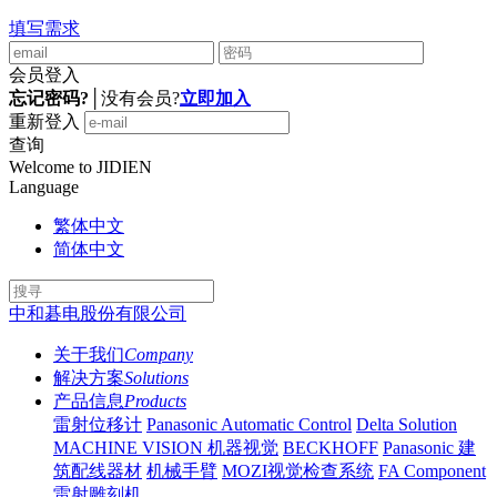
填写需求
会员登入
忘记密码?
│
没有会员?
立即加入
重新登入
查询
Welcome to JIDIEN
Language
繁体中文
简体中文
中和碁电股份有限公司
关于我们
Company
解决方案
Solutions
产品信息
Products
雷射位移计
Panasonic Automatic Control
Delta Solution
MACHINE VISION 机器视觉
BECKHOFF
Panasonic 建
筑配线器材
机械手臂
MOZI视觉检查系统
FA Component
雷射雕刻机