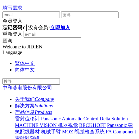
填写需求
会员登入
忘记密码?
│
没有会员?
立即加入
重新登入
查询
Welcome to JIDIEN
Language
繁体中文
简体中文
中和碁电股份有限公司
关于我们
Company
解决方案
Solutions
产品信息
Products
雷射位移计
Panasonic Automatic Control
Delta Solution
MACHINE VISION 机器视觉
BECKHOFF
Panasonic 建
筑配线器材
机械手臂
MOZI视觉检查系统
FA Component
雷射雕刻机