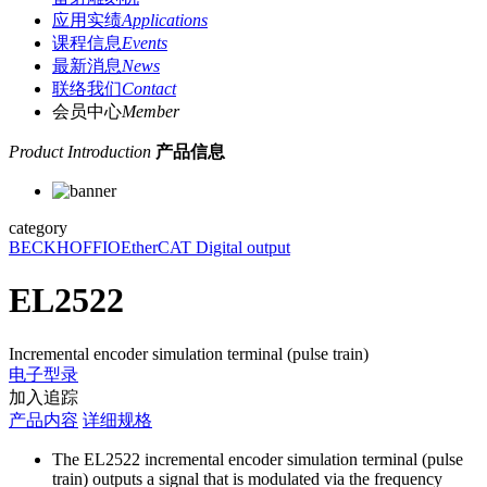
应用实绩
Applications
课程信息
Events
最新消息
News
联络我们
Contact
会员中心
Member
Product Introduction
产品信息
category
BECKHOFF
IO
EtherCAT Digital output
EL2522
Incremental encoder simulation terminal (pulse train)
电子型录
加入追踪
产品内容
详细规格
The EL2522 incremental encoder simulation terminal (pulse
train) outputs a signal that is modulated via the frequency