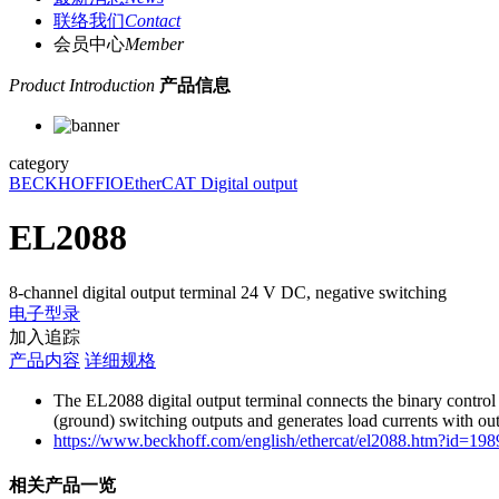
联络我们
Contact
会员中心
Member
Product Introduction
产品信息
category
BECKHOFF
IO
EtherCAT Digital output
EL2088
8-channel digital output terminal 24 V DC, negative switching
电子型录
加入追踪
产品内容
详细规格
The EL2088 digital output terminal connects the binary control 
(ground) switching outputs and generates load currents with output
https://www.beckhoff.com/english/ethercat/el2088.htm?id=1
相关产品一览