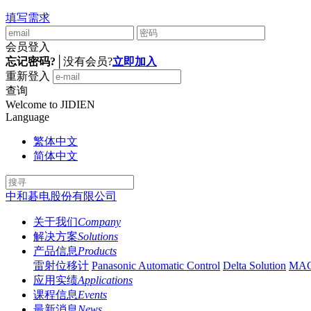
填写需求
会员登入
忘记密码?
│
没有会员?
立即加入
重新登入
查询
Welcome to JIDIEN
Language
繁体中文
简体中文
中和碁电股份有限公司
关于我们
Company
解决方案
Solutions
产品信息
Products
雷射位移计
Panasonic Automatic Control
Delta Solution
MA
应用实绩
Applications
课程信息
Events
最新消息
News