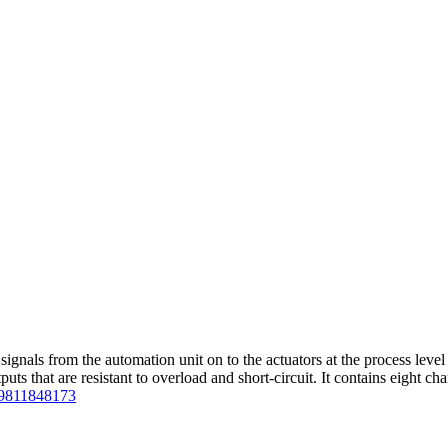
signals from the automation unit on to the actuators at the process leve
s that are resistant to overload and short-circuit. It contains eight chan
989811848173