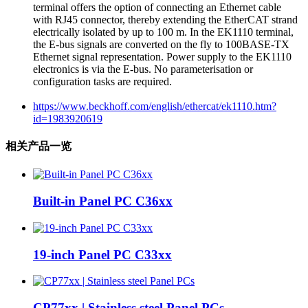
terminal offers the option of connecting an Ethernet cable
with RJ45 connector, thereby extending the EtherCAT strand
electrically isolated by up to 100 m. In the EK1110 terminal,
the E-bus signals are converted on the fly to 100BASE-TX
Ethernet signal representation. Power supply to the EK1110
electronics is via the E-bus. No parameterisation or
configuration tasks are required.
https://www.beckhoff.com/english/ethercat/ek1110.htm?
id=1983920619
相关产品一览
Built-in Panel PC C36xx
19-inch Panel PC C33xx
CP77xx | Stainless steel Panel PCs