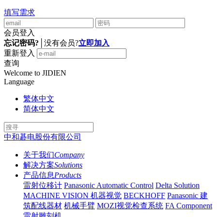
填写需求
会员登入
忘记密码?
│
没有会员?
立即加入
重新登入
查询
Welcome to JIDIEN
Language
繁体中文
简体中文
中和碁电股份有限公司
关于我们
Company
解决方案
Solutions
产品信息
Products
雷射位移计
Panasonic Automatic Control
Delta Solution
MACHINE VISION 机器视觉
BECKHOFF
Panasonic 建
筑配线器材
机械手臂
MOZI视觉检查系统
FA Component
雷射雕刻机