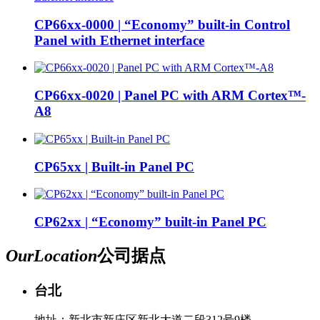
CP66xx-0000 | “Economy” built-in Control
Panel with Ethernet interface
CP66xx-0020 | Panel PC with ARM Cortex™-
A8
CP65xx | Built-in Panel PC
CP62xx | “Economy” built-in Panel PC
Our
Location
公司据点
台北
地址：新北市新庄区新北大道二段312号9楼