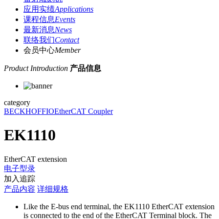
应用实绩
Applications
课程信息
Events
最新消息
News
联络我们
Contact
会员中心
Member
Product Introduction
产品信息
category
BECKHOFF
IO
EtherCAT Coupler
EK1110
EtherCAT extension
电子型录
加入追踪
产品内容
详细规格
Like the E-bus end terminal, the EK1110 EtherCAT extension
is connected to the end of the EtherCAT Terminal block. The