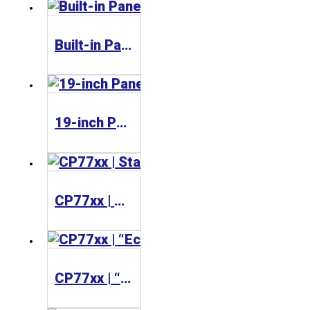
Built-in Panel PC C36xx
19-inch Panel PC C33xx
CP77xx | Stainless steel Panel PCs
CP77xx | “Economy” Panel PC