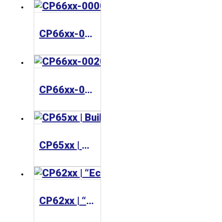
CP66xx-0000 | “Economy” built-in Control Panel with Ethernet interface
CP66xx-0020 | Panel PC with ARM Cortex™-A8
CP65xx | Built-in Panel PC
CP62xx | “Economy” built-in Panel PC