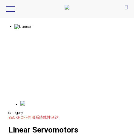
Product Introduction
产品信息
category
BECKHOFF
伺服系统
线性马达
Linear Servomotors