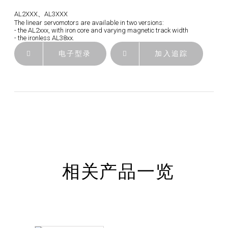
AL2XXX、AL3XXX
The linear servomotors are available in two versions:
- the AL2xxx, with iron core and varying magnetic track width
- the ironless AL38xx.
电子型录
加入追踪
相关产品一览