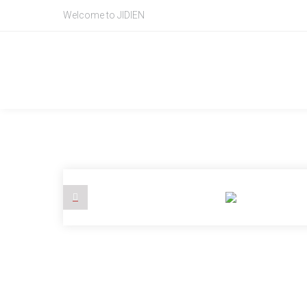
Welcome to JIDIEN
Product Intr
产品信息