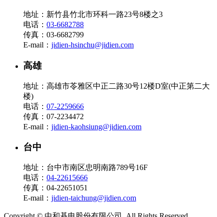
地址：新竹县竹北市环科一路23号8楼之3
电话：
03-6682788
传真：03-6682799
E-mail：
jidien-hsinchu@jidien.com
高雄
地址：高雄市苓雅区中正二路30号12楼D室(中正第二大
楼)
电话：
07-2259666
传真：07-2234472
E-mail：
jidien-kaohsiung@jidien.com
台中
地址：台中市南区忠明南路789号16F
电话：
04-22615666
传真：04-22651051
E-mail：
jidien-taichung@jidien.com
Copyright © 中和碁电股份有限公司. All Rights Reserved.