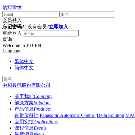
填写需求
会员登入
忘记密码?
│
没有会员?
立即加入
重新登入
查询
Welcome to JIDIEN
Language
繁体中文
简体中文
中和碁电股份有限公司
关于我们
Company
解决方案
Solutions
产品信息
Products
雷射位移计
Panasonic Automatic Control
Delta Solution
MA
应用实绩
Applications
课程信息
Events
最新消息
News