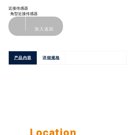
近接传感器
· 角型近接传感器
加入追踪
产品内容
详细规格
Our
Location