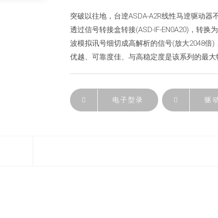
突破以往地，台逹ASDA-A2R线性马逹驱动
透过信号转接盒转接(ASD-IF-EN0A20
波模拟讯号细切成高解析的信号(放大2048
优越、可靠度佳、与高稳定度是该系列的最大
电子型录
驱