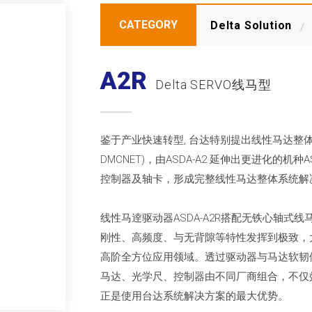
CATEGORY
Delta Solution
A2R
Delta SERVO线马型
鉴于产业快速转型, 台达特别提出线性马达整体解决
DMCNET)，由ASDA-A2 延伸出更进化的机
控制器及轴卡，形成完整线性马达整体系统解
线性马逹驱动器ASDA-A2R搭配无铁心轴式线马 
刚性、高频度、与无背隙等特性发挥到极致，
高阶全方位应用领域。透过驱动器与马达软韧
马达、光学尺、控制器由不同厂商组合，不仅
正是使用台达系统解决方案的最大优势。