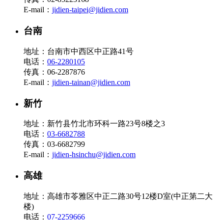
E-mail：
jidien-taipei@jidien.com
台南
地址：台南市中西区中正路41号
电话：
06-2280105
传真：06-2287876
E-mail：
jidien-tainan@jidien.com
新竹
地址：新竹县竹北市环科一路23号8楼之3
电话：
03-6682788
传真：03-6682799
E-mail：
jidien-hsinchu@jidien.com
高雄
地址：高雄市苓雅区中正二路30号12楼D室(中正第二大
楼)
电话：
07-2259666