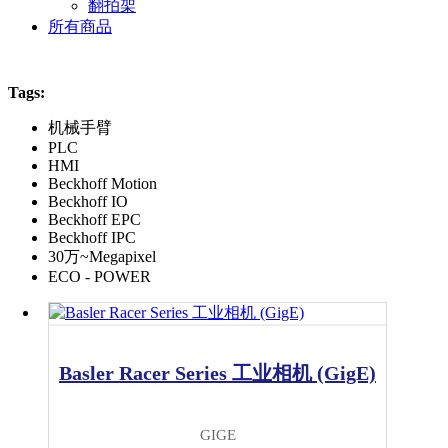
翻拍架
所有商品
Tags:
机械手臂
PLC
HMI
Beckhoff Motion
Beckhoff IO
Beckhoff EPC
Beckhoff IPC
30万~Megapixel
ECO - POWER
Basler Racer Series 工业相机 (GigE)
GIGE