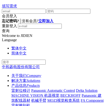
填写需求
会员登入
忘记密码?
│
没有会员?
立即加入
重新登入
查询
Welcome to JIDIEN
Language
繁体中文
简体中文
中和碁电股份有限公司
关于我们
Company
解决方案
Solutions
产品信息
Products
雷射位移计
Panasonic Automatic Control
Delta Solution
MACHINE VISION 机器视觉
BECKHOFF
Panasonic 建
筑配线器材
机械手臂
MOZI视觉检查系统
FA Component
雷射雕刻机