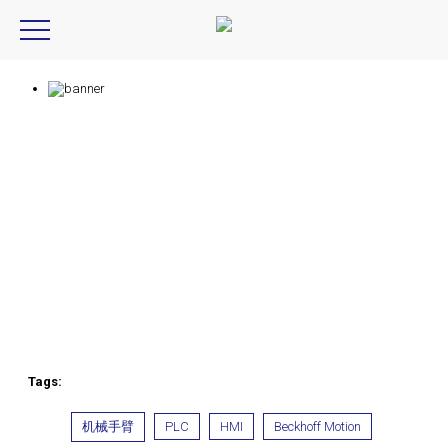
Product Introduction
产品信息
Tags:
机械手臂
PLC
HMI
Beckhoff Motion