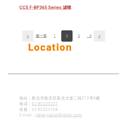
CCS F-BP365 Series 滤镜
<
>
第一頁
1
2
3
...3
Our
Location
公司据点
台北
地址：新北市新庄区新北大道二段312号9楼
电话：
02-85223237
传真：02-85223168
E-mail：
jidien-taipei@jidien.com