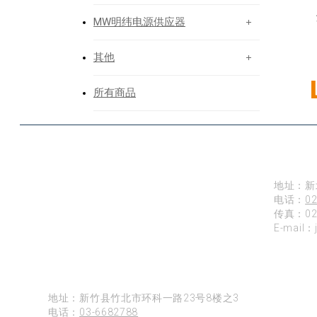
MW明纬电源供应器
其他
Our
所有商品
台北
地址：新
电话：
02
传真：02-
E-mail：
新竹
地址：新竹县竹北市环科一路23号8楼之3
电话：
03-6682788