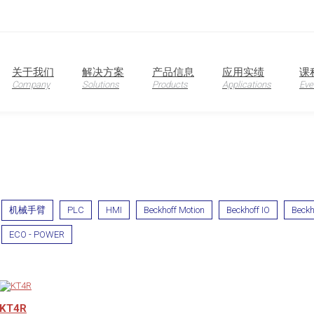
oduction
关于我们
解决方案
产品信息
应用实绩
课
Company
Solutions
Products
Applications
Eve
机械手臂
PLC
HMI
Beckhoff Motion
Beckhoff IO
Beckh
ECO - POWER
KT4R