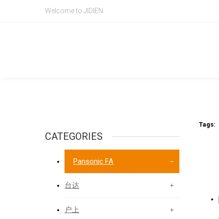
Welcome to JIDIEN
Product Intr
产品信息
Tags:
CATEGORIES
Pansonic FA
台达
户上