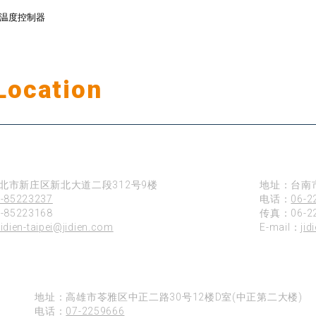
温度控制器
Location
公司据点
台南
北市新庄区新北大道二段312号9楼
地址：台南
-85223237
电话：
06-2
85223168
传真：06-22
jidien-taipei@jidien.com
E-mail：
jid
高雄
地址：高雄市苓雅区中正二路30号12楼D室(中正第二大楼)
电话：
07-2259666