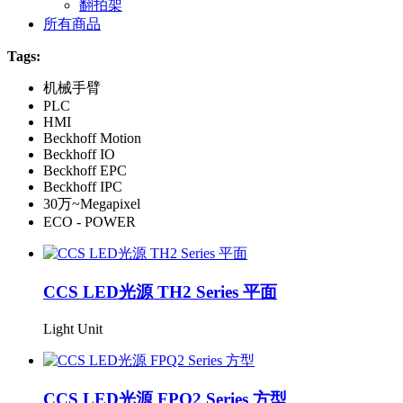
翻拍架
所有商品
Tags:
机械手臂
PLC
HMI
Beckhoff Motion
Beckhoff IO
Beckhoff EPC
Beckhoff IPC
30万~Megapixel
ECO - POWER
CCS LED光源 TH2 Series 平面
Light Unit
CCS LED光源 FPQ2 Series 方型