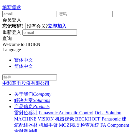
填写需求
会员登入
忘记密码?
│
没有会员?
立即加入
重新登入
查询
Welcome to JIDIEN
Language
繁体中文
简体中文
中和碁电股份有限公司
关于我们
Company
解决方案
Solutions
产品信息
Products
雷射位移计
Panasonic Automatic Control
Delta Solution
MACHINE VISION 机器视觉
BECKHOFF
Panasonic 建
筑配线器材
机械手臂
MOZI视觉检查系统
FA Component
雷射雕刻机