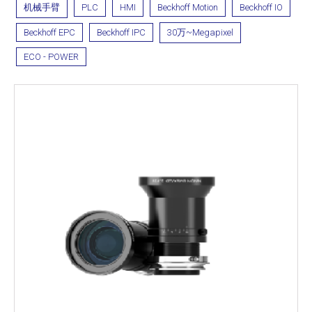
机械手臂
PLC
HMI
Beckhoff Motion
Beckhoff IO
Beckhoff EPC
Beckhoff IPC
30万~Megapixel
ECO - POWER