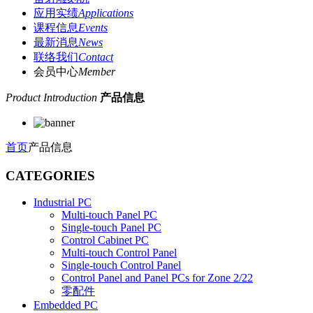
应用实绩
Applications
课程信息
Events
最新消息
News
联络我们
Contact
会员中心
Member
Product Introduction
产品信息
首页
产品信息
CATEGORIES
Industrial PC
Multi-touch Panel PC
Single-touch Panel PC
Control Cabinet PC
Multi-touch Control Panel
Single-touch Control Panel
Control Panel and Panel PCs for Zone 2/22
零配件
Embedded PC