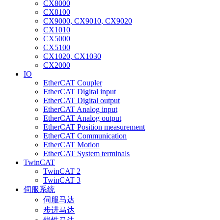
CX8000
CX8100
CX9000, CX9010, CX9020
CX1010
CX5000
CX5100
CX1020, CX1030
CX2000
IO
EtherCAT Coupler
EtherCAT Digital input
EtherCAT Digital output
EtherCAT Analog input
EtherCAT Analog output
EtherCAT Position measurement
EtherCAT Communication
EtherCAT Motion
EtherCAT System terminals
TwinCAT
TwinCAT 2
TwinCAT 3
伺服系统
伺服马达
步进马达