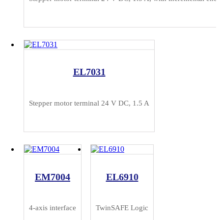
EL7031
Stepper motor terminal 24 V DC, 1.5 A
EM7004
EL6910
4-axis interface
TwinSAFE Logic