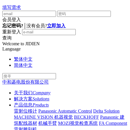
填写需求
会员登入
忘记密码?
│
没有会员?
立即加入
重新登入
查询
Welcome to JIDIEN
Language
繁体中文
简体中文
中和碁电股份有限公司
关于我们
Company
解决方案
Solutions
产品信息
Products
雷射位移计
Panasonic Automatic Control
Delta Solution
MACHINE VISION 机器视觉
BECKHOFF
Panasonic 建
筑配线器材
机械手臂
MOZI视觉检查系统
FA Component
雷射雕刻机